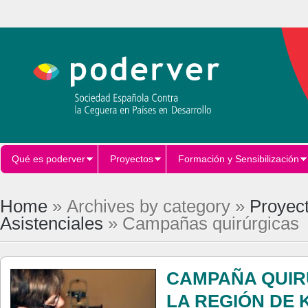
Qué es poderver
Proyectos
Formación y Sensibilización
Home
» Archives by category »
Proyec
Asistenciales
» Campañas quirúrgicas
CAMPAÑA QUIR
LA REGIÓN DE 